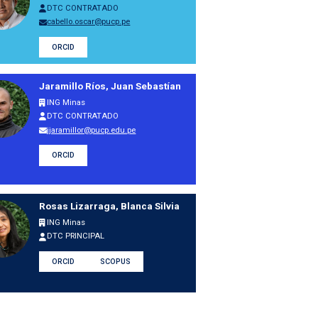
DTC CONTRATADO
cabello.oscar@pucp.pe
ORCID
Jaramillo Ríos, Juan Sebastían
ING Minas
DTC CONTRATADO
jjaramillor@pucp.edu.pe
ORCID
Rosas Lizarraga, Blanca Silvia
ING Minas
DTC PRINCIPAL
ORCID
SCOPUS