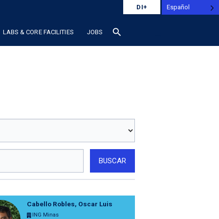
Español
DI+
search
LABS & CORE FACILITIES
JOBS
BUSCAR
Cabello Robles, Oscar Luis
ING Minas