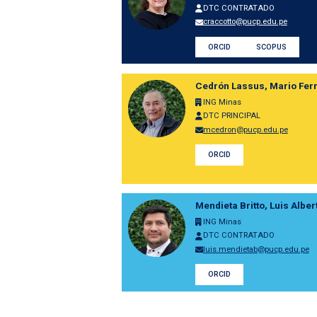
DTC CONTRATADO
craccotto@pucp.edu.pe
ORCID
SCOPUS
Cedrón Lassus, Mario Fer
ING Minas
DTC PRINCIPAL
mcedron@pucp.edu.pe
ORCID
Mendieta Britto, Luis Alber
ING Minas
DTC CONTRATADO
luis.mendietab@pucp.edu.pe
ORCID