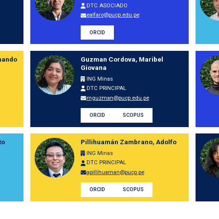
DTC ASOCIADO
ealfaro@pucp.edu.pe
ORCID
nando
Guzman Cordova, Maribel
Giovana
ING Minas
DTC PRINCIPAL
mguzman@pucp.edu.pe
ORCID
SCOPUS
to
Pillihuamán Zambrano, Adolfo
ING Minas
DTC PRINCIPAL
apillihuaman@pucp.pe
ORCID
SCOPUS