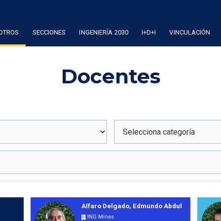
OTROS
SECCIONES
INGENIERÍA 2030
I+D+I
VINCULACIÓN
Docentes
Alfaro Delgado, Edmundo Abdul
ING Minas