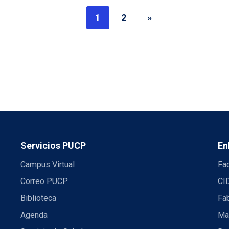
1
2
»
Servicios PUCP
En
Campus Virtual
Fac
Correo PUCP
CI
Biblioteca
Fa
Agenda
Mae