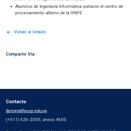
Alumnos de Ingeniería Informática visitaron el centro de
procesamiento alterno de la ONPE
arrow_back
Volver al listado
Compartir Vía:
Contacto
dptoing@pucp.edu.pe
(+511) 626-2000, anexo 4600