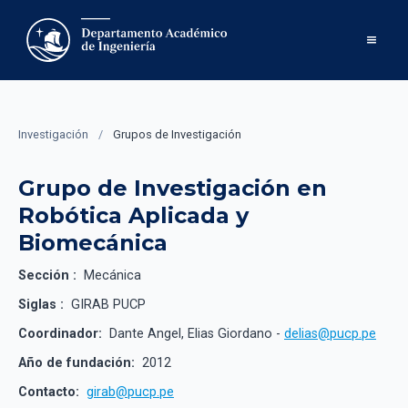
Investigación
/
Grupos de Investigación
Grupo de Investigación en
Robótica Aplicada y
Biomecánica
Sección :
Mecánica
Siglas :
GIRAB PUCP
Coordinador:
Dante Angel, Elias Giordano -
delias@pucp.pe
Año de fundación:
2012
Contacto:
girab@pucp.pe