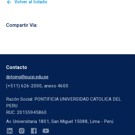
arrow_back
Volver al listado
Compartir Vía:
Contacto
dptoing@pucp.edu.pe
(+511) 626-2000, anexo 4600
Razón Social: PONTIFICIA UNIVERSIDAD CATOLICA DEL
PERU
RUC: 20155945860
Av. Universitaria 1801, San Miguel 15088, Lima - Perú