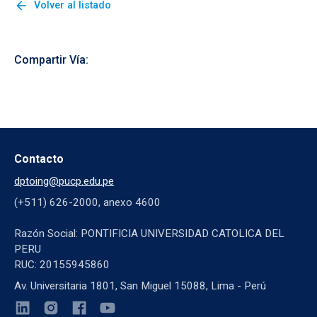
arrow_back
Volver al listado
Compartir Vía:
Contacto
dptoing@pucp.edu.pe
(+511) 626-2000, anexo 4600
Razón Social: PONTIFICIA UNIVERSIDAD CATOLICA DEL
PERU
RUC: 20155945860
Av. Universitaria 1801, San Miguel 15088, Lima - Perú