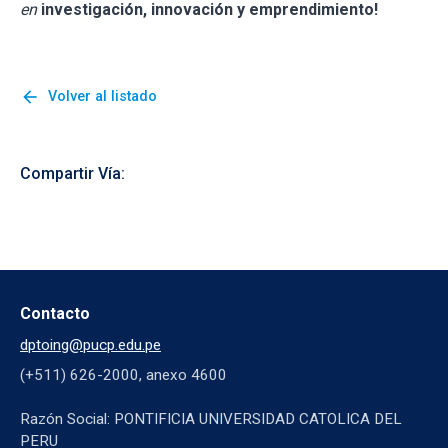
en
investigación, innovación y emprendimiento!
arrow_back
Volver al listado
Compartir Vía:
Contacto
dptoing@pucp.edu.pe
(+511) 626-2000, anexo 4600
Razón Social: PONTIFICIA UNIVERSIDAD CATOLICA DEL
PERU