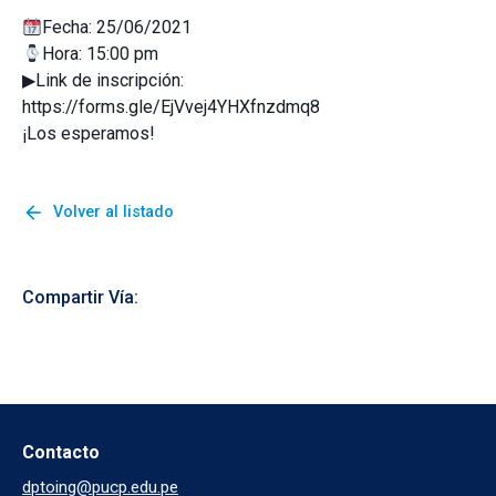
Fecha: 25/06/2021
Hora: 15:00 pm
▶Link de inscripción:
https://forms.gle/EjVvej4YHXfnzdmq8
¡Los esperamos!
arrow_back
Volver al listado
Compartir Vía:
Contacto
dptoing@pucp.edu.pe