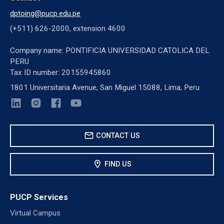
dptoing@pucp.edu.pe
(+511) 626-2000, extension 4600
Company name: PONTIFICIA UNIVERSIDAD CATOLICA DEL
PERU
Tax ID number: 20155945860
1801 Universitaria Avenue, San Miguel 15088, Lima, Peru
mail
CONTACT US
location_on
FIND US
PUCP Services
Virtual Campus